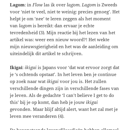
Lagom
: in
Flow
las ik over
lagom
.
Lagom
is Zweeds
voor ‘niet te veel, niet te weinig: precies genoeg’. Het
helpt je om ‘nee’ te leren zeggen als het moment
van
lagom
is bereikt: dan ervaar je echte
tevredenheid (3). Mijn reactie bij het lezen van het
artikel was: weer een nieuw woord?! Het wekte
mijn nieuwsgierigheid en het was de aanleiding om
uiteindelijk dit artikel te schrijven.
Ikigai
:
ikigai
is Japans voor ‘dat wat ervoor zorgt dat
je ‘s ochtends opstaat’. In het leven ben je continue
op zoek naar wat
ikigai
voor jou is. Het zullen
verschillende dingen zijn in verschillende fases van
je leven. Als de gedachte ‘I can’t believe I get to do
this’ bij je op komt, dan heb je jouw
ikigai
gevonden. Maar blijf altijd alert, want het zal met je
leven mee veranderen (4).
De bovenstaande levensfilosofieën hebben allemaal