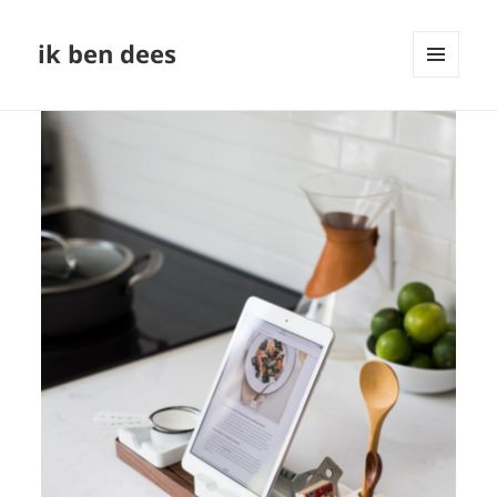
ik ben dees
MENU
AND
WIDGETS